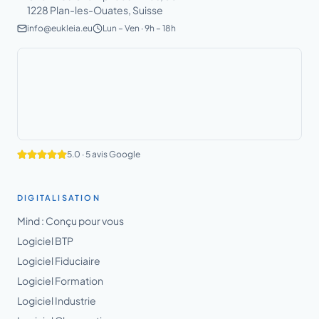
1228 Plan-les-Ouates, Suisse
info@eukleia.eu
Lun – Ven · 9h – 18h
5.0
·
5
avis Google
DIGITALISATION
Mind : Conçu pour vous
Logiciel BTP
Logiciel Fiduciaire
Logiciel Formation
Logiciel Industrie